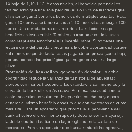
1X baja de 1,10-1,12. A esos niveles, el beneficio potencial es
tan reducido que una sola pérdida (el 12-15 % de las veces que
el visitante gana) borra los beneficios de múltiples aciertos. Para
ganar 10 euros apostando a cuota 1,10, necesitas arriesgar 100
euros. Una derrota borra diez aciertos. La relación riesgo-
beneficio es insostenible. También es trampa cuando la usas
como respuesta emocional a la incertidumbre. Si no tienes una
lectura clara del partido y recurres a la doble oportunidad porque
«al menos no pierdo fácil», estás pagando un precio (cuota baja)
por una comodidad psicológica que no genera valor a largo
plazo.
Protección del bankroll vs. generación de valor.
La doble
oportunidad reduce la varianza de tu historial de apuestas:
pierdes con menos frecuencia, los drawdowns son menores y la
curva de tu bankroll es más suave. Pero esa suavidad tiene un
coste: necesitas un volumen de apuestas mucho mayor para
generar el mismo beneficio absoluto que con mercados de cuota
más alta. Para un apostador que prioriza la supervivencia del
bankroll sobre el crecimiento rápido (y debería ser la mayoría),
la doble oportunidad tiene un lugar legítimo en la cartera de
mercados. Para un apostador que busca rentabilidad agresiva,