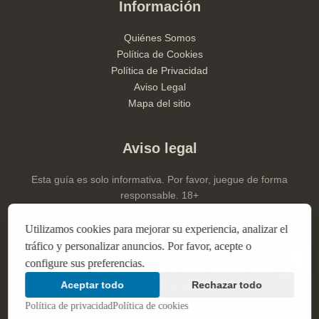
Información
d
L
m
Quiénes Somos
p
Política de Cookies
d
Política de Privacidad
m
Aviso Legal
m
Mapa del sitio
Aviso legal
Esta guía es solo informativa. Por favor, juegue de forma
responsable. 18+
Utilizamos cookies para mejorar su experiencia. Al continuar en el
Utilizamos cookies para mejorar su experiencia, analizar el
sitio, acepta
nuestra política
.
tráfico y personalizar anuncios. Por favor, acepte o
Este sitio contiene enlaces de afiliados. Podemos recibir una
configure sus preferencias.
comisión si realiza una compra a través de ellos, sin costo
14:45
adicional para usted.
Aceptar todo
Rechazar todo
Si tiene problemas con el juego, puede encontrar ayuda
aquí
.
Política de privacidad
Política de cookies