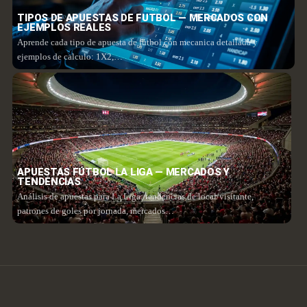
TIPOS DE APUESTAS DE FUTBOL — MERCADOS CON
EJEMPLOS REALES
Aprende cada tipo de apuesta de futbol con mecanica detallada y
ejemplos de calculo: 1X2,…
A
F
S
D
APUESTAS FÚTBOL LA LIGA — MERCADOS Y
M
TENDENCIAS
L
Análisis de apuestas para La Liga: tendencias de local/visitante,
A
patrones de goles por jornada, mercados…
e
la
S
D
d
E
p