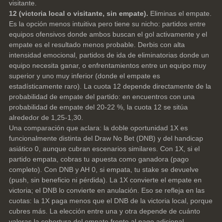
visitante.
12 (victoria local o visitante, sin empate).
Eliminas el empate.
Es la opción menos intuitiva pero tiene su nicho: partidos entre
equipos ofensivos donde ambos buscan el gol activamente y el
empate es el resultado menos probable. Derbis con alta
intensidad emocional, partidos de ida de eliminatorias donde un
equipo necesita ganar, o enfrentamientos entre un equipo muy
superior y uno muy inferior (donde el empate es
estadísticamente raro). La cuota 12 depende directamente de la
probabilidad de empate del partido: en encuentros con una
probabilidad de empate del 20-22 %, la cuota 12 se sitúa
alrededor de 1,25-1,30.
Una comparación que aclara: la doble oportunidad 1X es
funcionalmente distinta del Draw No Bet (DNB) y del handicap
asiático 0, aunque cubran escenarios similares. Con 1X, si el
partido empata, cobras tu apuesta como ganadora (pago
completo). Con DNB y AH 0, si empata, tu stake se devuelve
(push, sin beneficio ni pérdida). La 1X convierte el empate en
victoria; el DNB lo convierte en anulación. Eso se refleja en las
cuotas: la 1X paga menos que el DNB de la victoria local, porque
cubres más. La elección entre una y otra depende de cuánto
valoras la cobertura del empate frente al pago adicional.