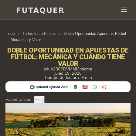
Inicio
/
Todos los artículos
/
Doble Oportunidad Apuestas Fútbol
— Mecánica y Valor
Tipos de Apuestas de
Cuotas Apuestas Futbol
Apuestas Futbol en
Gestion de Banca
Futbol — Mercados con
Apuestas Deportivas
Todos los artículos
— Lectura, Calculo y
DOBLE OPORTUNIDAD EN APUESTAS DE
Noticias
Vivo — Estrategia y
Apuestas Futbol —
Futbol Espana —
Ejemplos Reales
Valor Esperado
FÚTBOL: MECÁNICA Y CUÁNDO TIENE
Mercados en Directo
Metodos y Disciplina
Regulacion y Licencias
VALOR
DGOJ
sduh230SDVMMi3micme
junio 19, 2026
Tiempo de lectura: 9 min
Updated agosto 2026
18+
Failed to load.
Retry