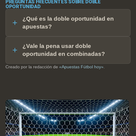
PREGUNTAS FRECUENTES SOBRE DOBLE
OPORTUNIDAD
¿Qué es la doble oportunidad en
apuestas?
¿Vale la pena usar doble
oportunidad en combinadas?
Creado por la redacción de
«Apuestas Fútbol hoy»
.